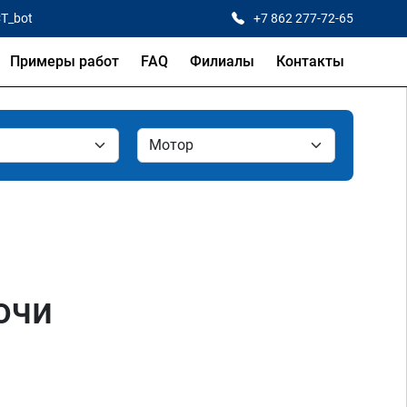
CT_bot
+7 862 277-72-65
Примеры работ
FAQ
Филиалы
Контакты
очи