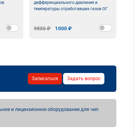
ов
дифференциального давления и
неи
температуры отработавших газов ОГ
9800 ₽
1000 ₽
98
Записаться
Задать вопрос
ьное и лицензионное оборудование для чип