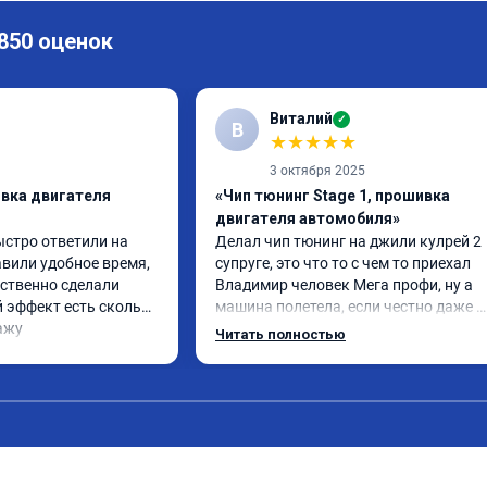
 850 оценок
Виталий
✓
В
★
★
★
★
★
3 октября 2025
ивка двигателя
«Чип тюнинг Stage 1, прошивка
двигателя автомобиля»
ыстро ответили на 
Делал чип тюнинг на джили кулрей 2 
вили удобное время, 
супруге, это что то с чем то приехал 
ственно сделали 
Владимир человек Мега профи, ну а 
 эффект есть сколько 
машина полетела, если честно даже 
ажу
страшно было, спасибо огромное. Ну и
Читать полностью
одно сделал чип на лексус рх2 не 
попробовал еще пока испытали пока 
только супругину, она в восторге.