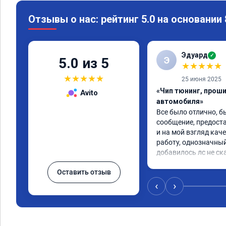
Отзывы о нас: рейтинг 5.0 на основании
Эдуард
✓
Э
5.0 из 5
★
★
★
★
★
★
★
★
★
★
25 июня 2025
«Чип тюнинг, прош
Avito
автомобиля»
Все было отлично, б
сообщение, предоста
и на мой взгляд каче
работу, однозначный
добавилось лс не ск
Оставить отзыв
‹
›