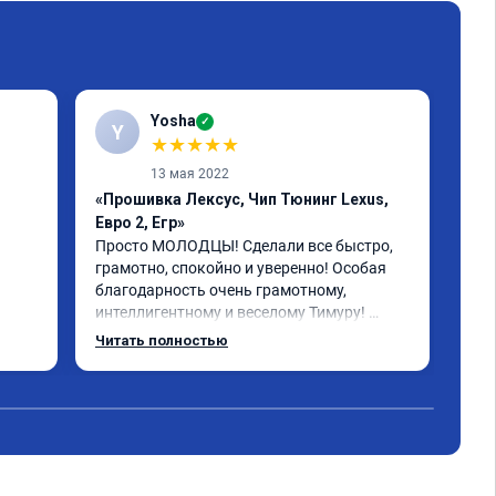
Yosha
✓
Y
★
★
★
★
★
13 мая 2022
«Прошивка Лексус, Чип Тюнинг Lexus,
«Пр
Евро 2, Егр»
Реб
бол
Просто МОЛОДЦЫ! Сделали все быстро, 
пла
грамотно, спокойно и уверенно! Особая 
рас
благодарность очень грамотному, 
бол
интеллигентному и веселому Тимуру! 
 за 
Ребята профессионалы! Lexus GX-460 
Читать полностью
зажил новой жизнью! СПАСИБО!!!