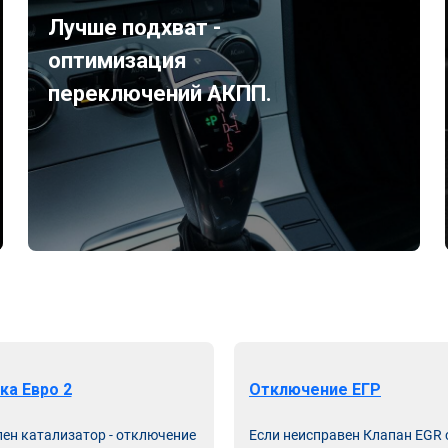
Лучше подхват -
оптимизация
переключений АКПП.
ка Евро 2
Отключение ЕГР
лен катализатор - отключение
Если неисправен Клапан EGR