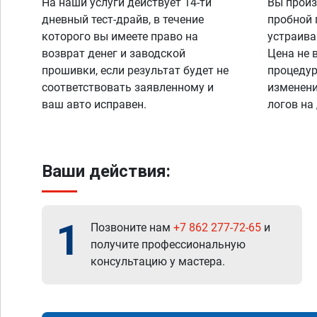
На наши услуги действует 14-ти
Вы произ
дневный тест-драйв, в течение
пробной 
которого вы имеете право на
устраива
возврат денег и заводской
Цена не 
прошивки, если результат будет не
процедур
соответствовать заявленному и
изменени
ваш авто исправен.
логов на
Ваши действия:
1
Позвоните нам
+7 862 277-72-65
и
получите профессиональную
консультацию у мастера.