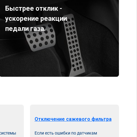
Быстрее отклик -
ускорение реакции
педали газа.
Отключение сажевого фильтра
От
 системы
Если есть ошибки по датчикам
Впу