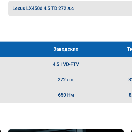
Lexus LX450d 4.5 TD 272 л.с
Заводские
Т
4.5 1VD-FTV
272 л.с.
3
650 Нм
8