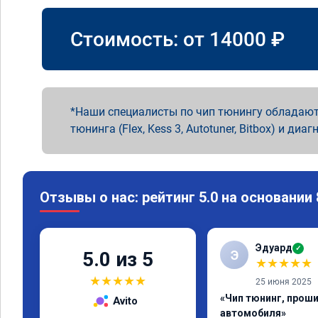
Стоимость: от
14000
₽
Наши специалисты по чип тюнингу обладают
тюнинга (Flex, Kess 3, Autotuner, Bitbox) и диаг
Отзывы о нас: рейтинг 5.0 на основании
Эдуард
✓
Э
5.0 из 5
★
★
★
★
★
★
★
★
★
★
25 июня 2025
«Чип тюнинг, прош
Avito
автомобиля»