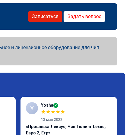
Записаться
Задать вопрос
ьное и лицензионное оборудование для чип
Yosha
✓
Y
★
★
★
★
★
13 мая 2022
«Прошивка Лексус, Чип Тюнинг Lexus,
«Пр
Евро 2, Егр»
Реб