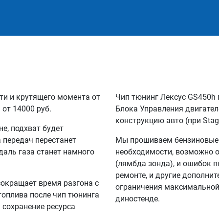
ти и крутящего момента от
Чип тюнинг Лексус GS450h 
 от 14000 руб.
Блока Управления двигател
конструкцию авто (при Stag
не, подхват будет
а передач перестанет
Мы прошиваем бензиновые и
едаль газа станет намного
необходимости, возможно 
(лямбда зонда), и ошибок п
ремонте, и другие дополни
сокращает время разгона с
ограничения максимальной 
 топлива после чип тюнинга
диностенде.
а сохранение ресурса