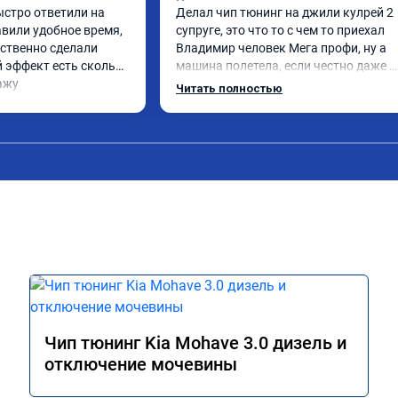
ыстро ответили на 
Делал чип тюнинг на джили кулрей 2 
вили удобное время, 
супруге, это что то с чем то приехал 
ственно сделали 
Владимир человек Мега профи, ну а 
 эффект есть сколько 
машина полетела, если честно даже 
ажу
страшно было, спасибо огромное. Ну и
Читать полностью
одно сделал чип на лексус рх2 не 
попробовал еще пока испытали пока 
только супругину, она в восторге.
Чип тюнинг Kia Mohave 3.0 дизель и
отключение мочевины