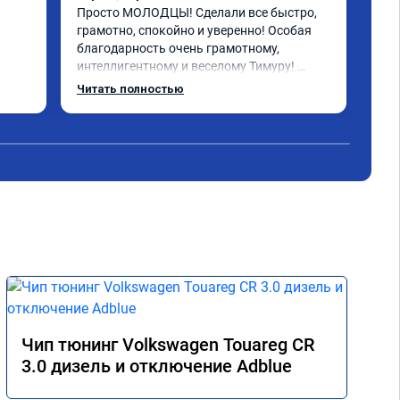
бол
Просто МОЛОДЦЫ! Сделали все быстро, 
пла
грамотно, спокойно и уверенно! Особая 
рас
благодарность очень грамотному, 
бол
интеллигентному и веселому Тимуру! 
 за 
Ребята профессионалы! Lexus GX-460 
Читать полностью
зажил новой жизнью! СПАСИБО!!!
Чип тюнинг Volkswagen Touareg CR
3.0 дизель и отключение Adblue