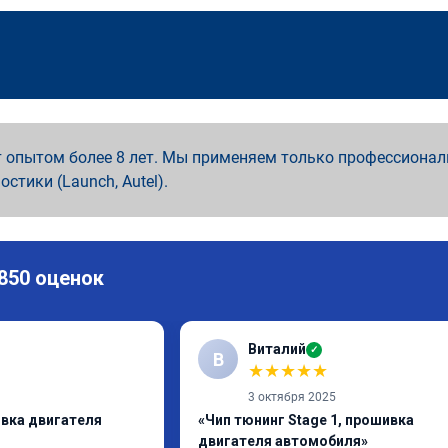
 опытом более 8 лет. Мы применяем только профессионал
ностики (Launch, Autel).
 850 оценок
Виталий
✓
В
★
★
★
★
★
3 октября 2025
ивка двигателя
«Чип тюнинг Stage 1, прошивка
двигателя автомобиля»