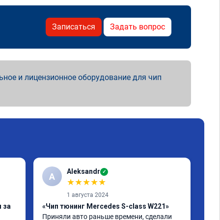
Записаться
Задать вопрос
ьное и лицензионное оборудование для чип
Aleksandr
✓
A
А
★
★
★
★
★
1 августа 2024
 за
«Чип тюнинг Mercedes S-class W221»
«Пр
Приняли авто раньше времени, сделали 
Дол