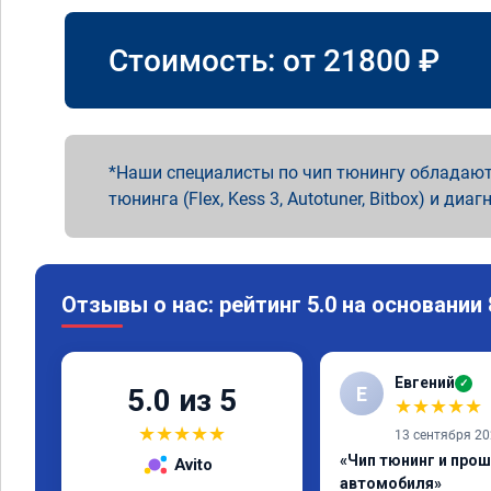
Стоимость: от
21800
₽
Наши специалисты по чип тюнингу обладают
тюнинга (Flex, Kess 3, Autotuner, Bitbox) и диаг
Отзывы о нас: рейтинг 5.0 на основании
Евгений
✓
Е
5.0 из 5
★
★
★
★
★
★
★
★
★
★
13 сентября 2
«Чип тюнинг и про
Avito
автомобиля»