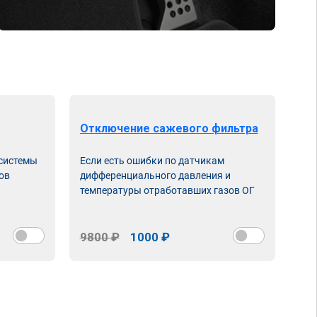
Отключение сажевого фильтра
От
 системы
Если есть ошибки по датчикам
Впу
ов
дифференциального давления и
неи
температуры отработавших газов ОГ
9800 ₽
1000 ₽
98