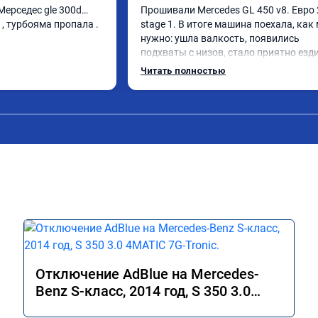
 Мерседес gle 300d… 
Прошивали Mercedes GL 450 v8. Евро 2
, турбояма пропала . 
stage 1. В итоге машина поехала, как 
нужно: ушла валкость, появились 
подхваты с низов, стало приятно езди
Одни из лучших трат, в авто! 🔥
Читать полностью
Отключение AdBlue на Mercedes-
Benz S-класс, 2014 год, S 350 3.0
4MATIC 7G-Tronic.