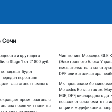
в Сочи
мощности и крутящего
Чип тюнинг Мерседес GLE К
иля Stage 1 от 21800 руб.
(Электронного Блока Управ
вмешательства в конструкц
не, подхват будет
DPF или катализатора необ
а передач перестанет
едаль газа станет намного
Мы прошиваем бензиновые и
Mercedes-Benz, а так же M
EGR, DPF, кислородного дат
сокращает время разгона с
позволяет сэкономить на их
 топлива после чип тюнинга
опции и модификации, напр
а сохранение ресурса