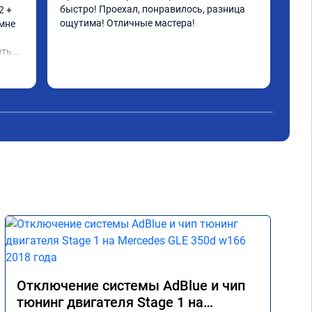
быстро! Проехал, понравилось, разница 
реж
 + 
ощутима! Отличные мастера!
ока
мне 
кат
воп
ть.

нес
Чит
зад
Отключение системы AdBlue и чип
тюнинг двигателя Stage 1 на