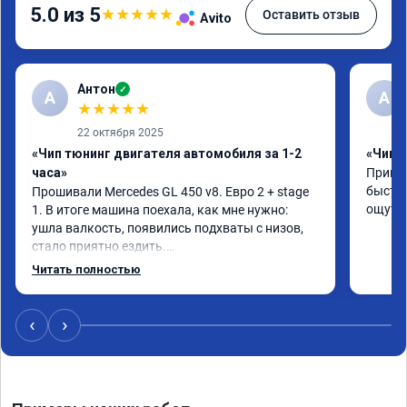
5.0 из 5
★
★
★
★
★
Оставить отзыв
Avito
Антон
✓
А
A
★
★
★
★
★
22 октября 2025
«Чип тюнинг двигателя автомобиля за 1-2
«Чип 
часа»
Принял
быстро
Прошивали Mercedes GL 450 v8. Евро 2 + stage 
ощутим
1. В итоге машина поехала, как мне нужно: 
ушла валкость, появились подхваты с низов, 
стало приятно ездить.

Одни из лучших трат, в авто! 🔥
Читать полностью
‹
›