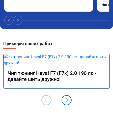
остало
Читать
Номер 
‹
›
Примеры наших работ
Чип тюнинг Haval F7 (F7x) 2.0 190 лс -
давайте шить дружно!