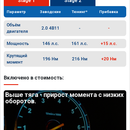
Stage 1
Stage 2
Параметр
Заводские
Тюнинг*
Прибавка
Объём
2.0 4B11
-
-
двигателя
Мощность
146 л.с.
161 л.с.
+15 л.с.
Крутящий
196 Нм
216 Нм
+20 Нм
момент
Включено в стоимость:
Выше тяга - прирост момента с низких
оборотов.