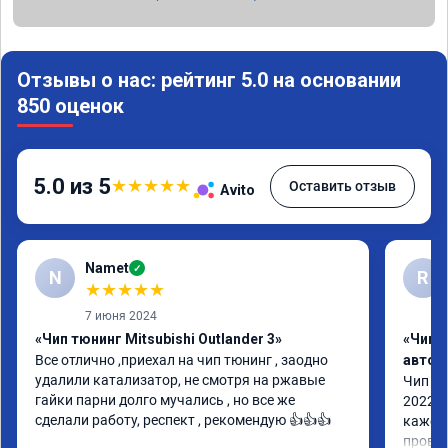
Отзывы о нас: рейтинг 5.0 на основании
850 оценок
5.0 из 5
★
★
★
★
★
Оставить отзыв
Avito
Namet
✓
N
R
★
★
★
★
★
7 июня 2024
«Чип тюнинг Mitsubishi Outlander 3»
«Чип 
Все отлично ,приехал на чип тюнинг , заодно 
автом
удалили катализатор, не смотря на ржавые 
Чип тю
гайки парни долго мучались , но все же 
2022 п
сделали работу, респект , рекомендую 👍👍👍
кажетс
провал