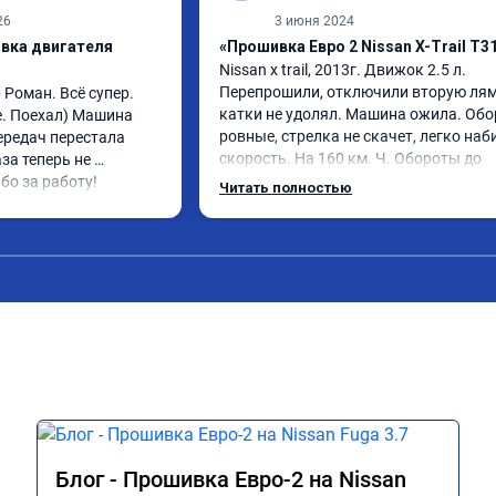
26
3 июня 2024
ивка двигателя
«Прошивка Евро 2 Nissan X-Trail T3
Nissan x trаil, 2013г. Движок 2.5 л. 
Перепрошили, отключили вторую лямд
Роман. Всё супер. 
катки не удолял. Машина ожила. Обо
. Поехал) Машина 
ровные, стрелка не скачет, легко наби
редач перестала 
скорость. На 160 км. Ч. Обороты до 
за теперь не 
3000.расход тот-же без изменения 12л
бо за работу!
Читать полностью
Услугой доволен. Рекомендую.
Блог - Прошивка Евро-2 на Nissan