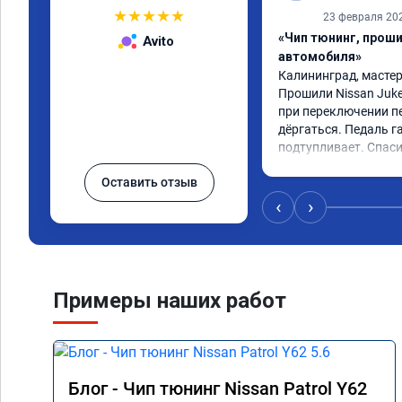
★
★
★
★
★
23 февраля 20
«Чип тюнинг, прош
Avito
автомобиля»
Калининград, мастер 
Прошили Nissan Juke
при переключении пе
дёргаться. Педаль га
подтупливает. Спаси
Оставить отзыв
‹
›
Примеры наших работ
Блог - Чип тюнинг Nissan Patrol Y62