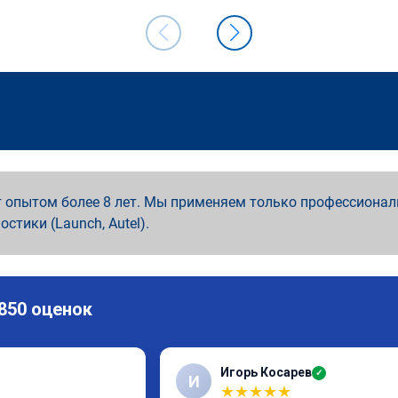
 опытом более 8 лет. Мы применяем только профессионал
ностики (Launch, Autel).
 850 оценок
Игорь Косарев
✓
И
★
★
★
★
★