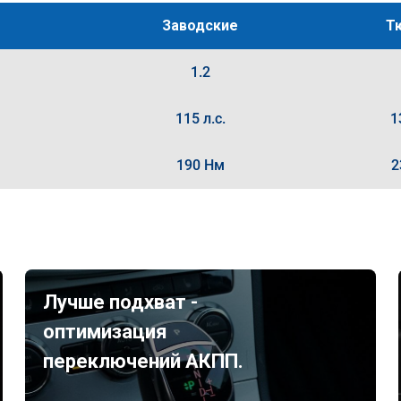
Заводские
Т
1.2
115 л.с.
1
190 Нм
2
Лучше подхват -
оптимизация
переключений АКПП.