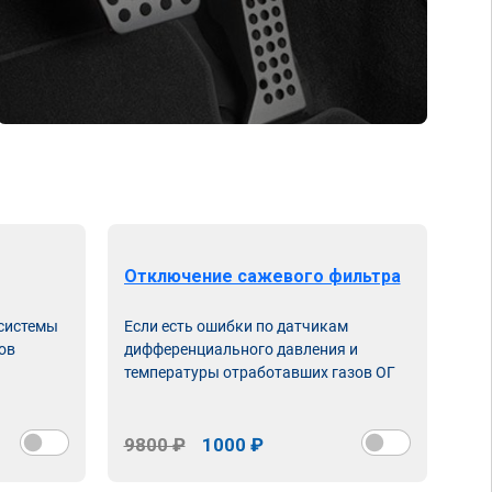
Отключение сажевого фильтра
От
 системы
Если есть ошибки по датчикам
Впу
ов
дифференциального давления и
неи
температуры отработавших газов ОГ
9800 ₽
1000 ₽
98