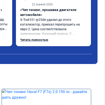
22 апреля 2026
1»
«Чип тюнинг, прошивка двигателя
«Чи
автомобиля»
авт
у, 
X-Trail t31 qr25de удалил до этого 
Усл
роты 
катализатор, приехал перепрошить на 
пер
рает 
евро 2. Цена соответствовала 
die
заявленному. Хороший подход. С 
дин
. 
уважением общались. Благодарю за 
Одн
Читать полностью
помощь. Может быть самовнушение, но 
машина ожила. Едет лучше и легче 👍 
советую. Не скупитесь на 2-3 тыс и не 
едьте к тем у кого дешевле.