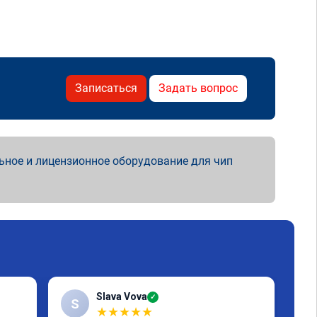
Записаться
Задать вопрос
ьное и лицензионное оборудование для чип
Slava Vova
✓
S
★
★
★
★
★