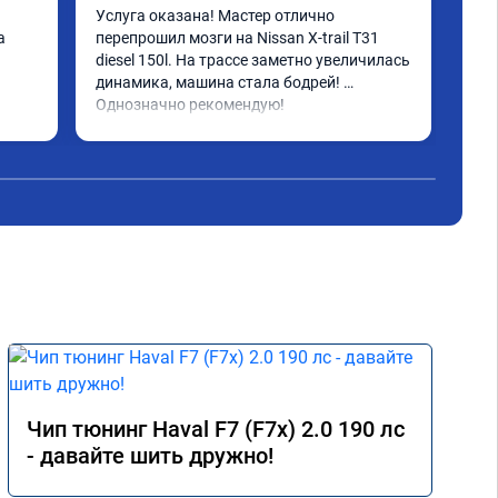
Услуга оказана! Мастер отлично 
Прош
 
перепрошил мозги на Nissan X-trail T31 
Sta
diesel 150l. На трассе заметно увеличилась 
кач
динамика, машина стала бодрей! 
иде
Однозначно рекомендую!
диа
но 
Чип тюнинг Haval F7 (F7x) 2.0 190 лс
- давайте шить дружно!