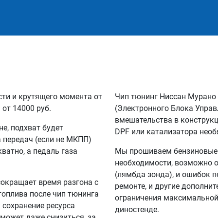
сти и крутящего момента от
Чип тюнинг Ниссан Мурано
 от 14000 руб.
(Электронного Блока Управ
вмешательства в конструкц
не, подхват будет
DPF или катализатора необ
а передач (если не МКПП)
кватно, а педаль газа
Мы прошиваем бензиновые и
необходимости, возможно о
(лямбда зонда), и ошибок п
сокращает время разгона с
ремонте, и другие дополни
 топлива после чип тюнинга
ограничения максимальной 
а сохранение ресурса
диностенде.
 может даже снизиться, за