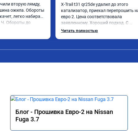
чили вторую лямду, 
X-Trail t31 qr25de удалил до этого 
шина ожила. Обороты 
катализатор, приехал перепрошить на
качет, легко набирает 
евро 2. Цена соответствовала 
 Ч. Обороты до 
заявленному. Хороший подход. С 
ез изменения 12л. 
уважением общались. Благодарю за 
Читать полностью
екомендую.
помощь. Может быть самовнушение, 
машина ожила. Едет лучше и легче 👍 
советую. Не скупитесь на 2-3 тыс и не 
едьте к тем у кого дешевле.
Блог - Прошивка Евро-2 на Nissan
Fuga 3.7