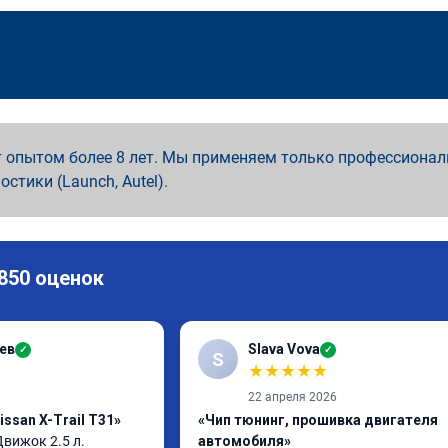
 опытом более 8 лет. Мы применяем только профессионал
ностики (Launch, Autel).
 850 оценок
ев
Slava Vova
✓
✓
S
★
★
★
★
★
22 апреля 2026
ssan X-Trail T31»
«Чип тюнинг, прошивка двигателя
 Движок 2.5 л. 
автомобиля»