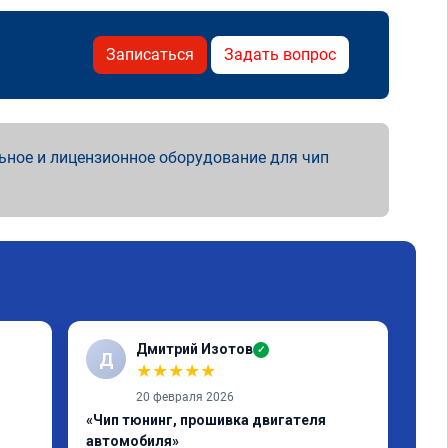
Записаться
Задать вопрос
ьное и лицензионное оборудование для чип
Дмитрий Изотов
✓
Д
С
★
★
★
★
★
20 февраля 2026
«Чип тюнинг, прошивка двигателя
«Чи
автомобиля»
авт