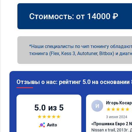
Стоимость: от
14000
₽
Наши специалисты по чип тюнингу обладают
тюнинга (Flex, Kess 3, Autotuner, Bitbox) и диаг
Отзывы о нас: рейтинг 5.0 на основании
Игорь Косар
И
5.0 из 5
★
★
★
★
★
★
★
★
★
★
3 июня 2024
«Прошивка Евро 2 Ni
Avito
Nissan x trаil, 2013г.