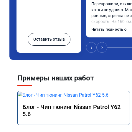
Перепрошили, отклю
катки не удолял. Ма
ровные, стрелка не с
скорость. На 160 км.
3000.расход тот-же б
Читать полностью
Услугой доволен. Р
Оставить отзыв
‹
›
Примеры наших работ
Блог - Чип тюнинг Nissan Patrol Y62
5.6