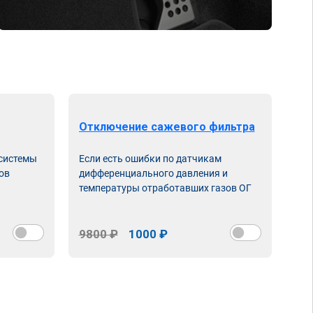
Отключение сажевого фильтра
От
 системы
Если есть ошибки по датчикам
Впу
ов
дифференциального давления и
неи
температуры отработавших газов ОГ
9800 ₽
1000 ₽
98