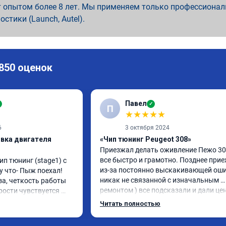
 опытом более 8 лет. Мы применяем только профессионал
ностики (Launch, Autel).
 850 оценок
Павел
✓
П
★
★
★
★
★
6
3 октября 2024
ивка двигателя
«Чип тюнинг Peugeot 308»
Приезжал делать оживление Пежо 308
все быстро и грамотно. Позднее приех
ип тюнинг (stage1) с 
из-за постоянно выскакивающей оши
 что- Пыж поехал! 
никак не связанной с изначальным 
а, четкость работы 
ремонтом ) все подсказали и дали це
рости чувствуется 
указания как поступить. Категоричес
ости. Ребята 
Читать полностью
рекомендую данную компанию для 
сть, рекомендую!
сотрудничества. 🤝🏼 буду ездить. Ол