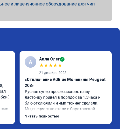
ьное и лицензионное оборудование для чип
Алла Олег
✓
А
А
★
★
★
★
★
21 декабря 2023
«Отключение AdBlue Мочевины Peugeot
«Чи
, 
208»
1-2
ал 
Руслан супер профессионал. нашу 
Обр
бки( 
ласточку привел в порядок за 1,5часа и 
фил
блю отклюяили и чмп тюнинг сделали. 
про
нные 
Мы,специалтно ехали с Саратовской 
физ
ки 
области до Самары и не зря. Но у них есть 
хор
Читать полностью
и в Саратове и других городах сервиз.Но 
ько 
мы,улачно попали прям к руководителю 