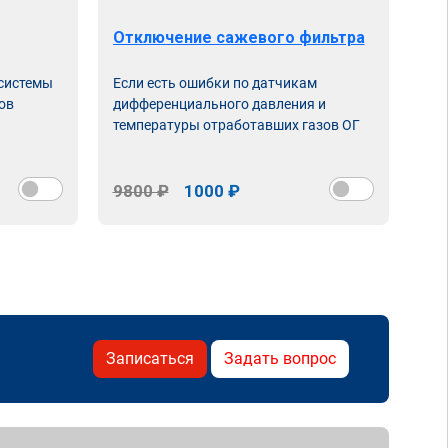
Отключение сажевого фильтра
От
 системы
Если есть ошибки по датчикам
Впу
ов
дифференциального давления и
неи
температуры отработавших газов ОГ
9800 ₽
1000 ₽
98
Записаться
Задать вопрос