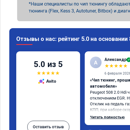
Наши специалисты по чип тюнингу обладают
тюнинга (Flex, Kess 3, Autotuner, Bitbox) и диаг
Отзывы о нас: рейтинг 5.0 на основании
Александр
✓
А
5.0 из 5
★
★
★
★
★
★
★
★
★
★
6 февраля 202
«Чип тюнинг, прош
Avito
автомобиля»
Peugeot 508 2.0 Hdi ч
отключением EGR. Ну
Отклик на педаль газ
КПП, при наборе ско
солидный запас мощн
Читать полностью
постарались на сове
Оставить отзыв