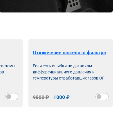
Отключение сажевого фильтра
От
 системы
Если есть ошибки по датчикам
Впу
ов
дифференциального давления и
неи
температуры отработавших газов ОГ
9800 ₽
1000 ₽
98