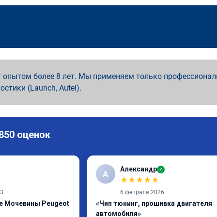
 опытом более 8 лет. Мы применяем только профессионал
ностики (Launch, Autel).
 850 оценок
Александр
✓
А
★
★
★
★
★
23
6 февраля 2026
e Мочевины Peugeot
«Чип тюнинг, прошивка двигателя
автомобиля»