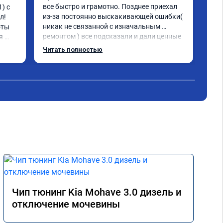
все быстро и грамотно. Позднее приехал 
) с 
Обр
из-за постоянно выскакивающей ошибки( 
! 
фил
никак не связанной с изначальным 
ты 
про
ремонтом ) все подсказали и дали ценные 
 
физ
указания как поступить. Категорически 
хор
Читать полностью
рекомендую данную компанию для 
!
сотрудничества. 🤝🏼 буду ездить. Олько 
сюда
Чип тюнинг Kia Mohave 3.0 дизель и
отключение мочевины