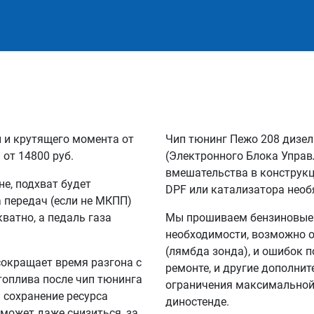
и и крутящего момента от
Чип тюнинг Пежо 208 дизел
 от 14800 руб.
(Электронного Блока Управ
вмешательства в конструкц
не, подхват будет
DPF или катализатора необ
а передач (если не МКПП)
кватно, а педаль газа
Мы прошиваем бензиновые и
необходимости, возможно о
(лямбда зонда), и ошибок п
сокращает время разгона с
ремонте, и другие дополни
 топлива после чип тюнинга
ограничения максимальной 
а сохранение ресурса
диностенде.
 может даже снизиться, за