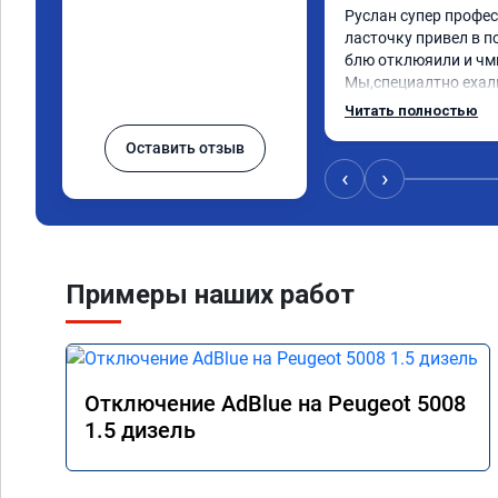
Руслан супер профес
ласточку привел в по
блю отклюяили и чмп
Мы,специалтно ехали
области до Самары и 
Читать полностью
и в Саратове и други
Оставить отзыв
мы,улачно попали пр
,все быстро и качест
‹
›
сюда.
Примеры наших работ
Отключение AdBlue на Peugeot 5008
1.5 дизель