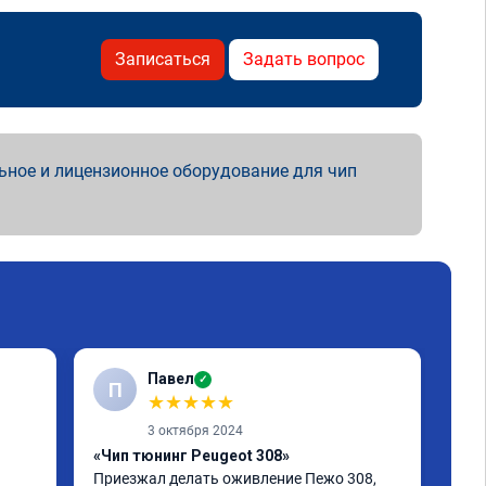
Записаться
Задать вопрос
ьное и лицензионное оборудование для чип
Павел
✓
П
А
★
★
★
★
★
3 октября 2024
«Чип тюнинг Peugeot 308»
«Чи
Приезжал делать оживление Пежо 308, 
1-2