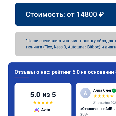
Стоимость: от
14800
₽
Наши специалисты по чип тюнингу обладают
тюнинга (Flex, Kess 3, Autotuner, Bitbox) и диаг
Отзывы о нас: рейтинг 5.0 на основании
Алла Олег
✓
А
5.0 из 5
★
★
★
★
★
★
★
★
★
★
21 декабря 20
«Отключение AdBlu
Avito
208»