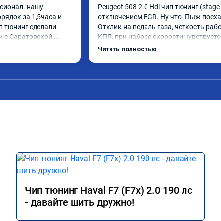
сионал. нашу 
Peugeot 508 2.0 Hdi чип тюнинг (stage1
рядок за 1,5часа и 
отключением EGR. Ну что- Пыж поехал
 тюнинг сделали. 
Отклик на педаль газа, четкость рабо
 с Саратовской 
КПП, при наборе скорости чувствуется
не зря. Но у них есть 
солидный запас мощности. Ребята 
Читать полностью
х городах сервиз.Но 
постарались на совесть, рекомендую
ям к руководителю 
венно. Всем только 
Чип тюнинг Haval F7 (F7x) 2.0 190 лс
- давайте шить дружно!