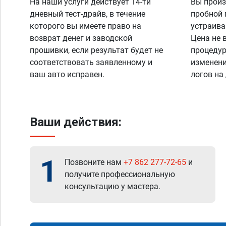
На наши услуги действует 14-ти
Вы произ
дневный тест-драйв, в течение
пробной 
которого вы имеете право на
устраива
возврат денег и заводской
Цена не 
прошивки, если результат будет не
процедур
соответствовать заявленному и
изменени
ваш авто исправен.
логов на
Ваши действия:
1
Позвоните нам
+7 862 277-72-65
и
получите профессиональную
консультацию у мастера.