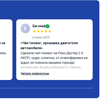
Евгений
✓
Е
★
★
★
★
★
8 июля 2025
 за
«Чип тюнинг, прошивка двигателя
«Чи
автомобиля»
авт
ель 
Сделали чип-тюнинг на Рено Дастер 2.0 
рено
АКПП, чудес, конечно, от атмосферника не 
сде
ждал, но поехала машина гораздо 
бол
интереснее. Будем наблюдать! Сергею 
сво
отдельное спасибо за профессионально 
Читать полностью
выполненную работу!