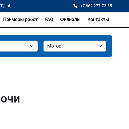
CT_bot
+7 862 277-72-65
Примеры работ
FAQ
Филиалы
Контакты
Сочи