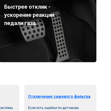
Быстрее отклик -
ускорение реакции
педали газа.
Отключение сажевого фильтра
От
 системы
Если есть ошибки по датчикам
Впу