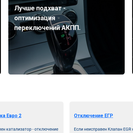
Лучше подхват -
оптимизация
переключений АКПП.
ка Евро 2
Отключение ЕГР
лен катализатор - отключение
Если неисправен Клапан EGR