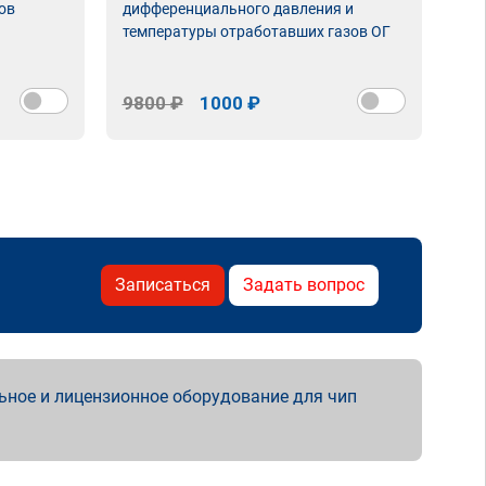
ов
дифференциального давления и
неи
температуры отработавших газов ОГ
9800 ₽
1000 ₽
98
Записаться
Задать вопрос
ьное и лицензионное оборудование для чип