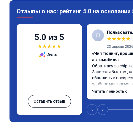
Отзывы о нас: рейтинг 5.0 на основании
Пользовате
П
5.0 из 5
★
★
★
★
★
★
★
★
★
★
23 апреля 202
«Чип тюнинг, прош
Avito
автомобиля»
Обратился за chip тю
Записали быстро , на
общались в воскресе
удобное мне время в 
Работу выполнили за
Читать полностью
качественно, эффект
Оставить отзыв
🤝
‹
›