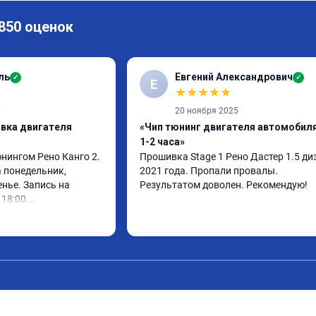
 850 оценок
ль
Евгений Александрович
✓
✓
Е
★
★
★
★
★
6
20 ноября 2025
ивка двигателя
«Чип тюнинг двигателя автомобиля
1-2 часа»
нингом Рено Канго 2.

Прошивка Stage 1 Рено Дастер 1.5 диз
 понедельник, 
2021 года. Пропали провалы. 
нье. Запись на 
Результатом доволен. Рекомендую!
18:00.

 30 минут, 
ом доволен. Спасибо 