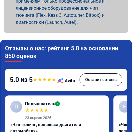
применяем только профессиональное и
лицензионное оборудование для чип
тюнинга (Flex, Kess 3, Autotuner, Bitbox) и
диагностики (Launch, Autel).
Отзывы о нас: рейтинг 5.0 на основании
850 оценок
5.0 из 5
★
★
★
★
★
Оставить отзыв
Avito
Пользователь
✓
П
Е
★
★
★
★
★
23 апреля 2026
«Чип тюнинг, прошивка двигателя
«Чип 
автомобиля»
часа»