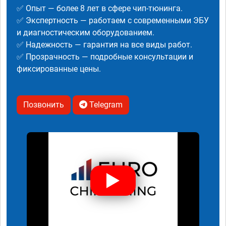
✅ Опыт — более 8 лет в сфере чип-тюнинга.
✅ Экспертность — работаем с современными ЭБУ
и диагностическим оборудованием.
✅ Надежность — гарантия на все виды работ.
✅ Прозрачность — подробные консультации и
фиксированные цены.
Позвонить
Telegram