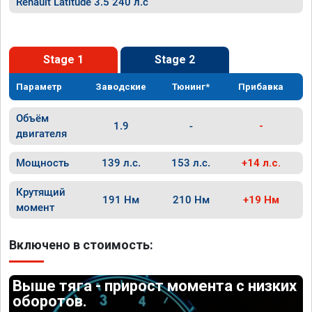
Renault Latitude 3.5 240 л.с
Stage 1
Stage 2
Параметр
Заводские
Тюнинг*
Прибавка
Объём
1.9
-
-
двигателя
Мощность
139 л.с.
153 л.с.
+14 л.с.
Крутящий
191 Нм
210 Нм
+19 Нм
момент
Включено в стоимость:
Выше тяга - прирост момента с низких
оборотов.