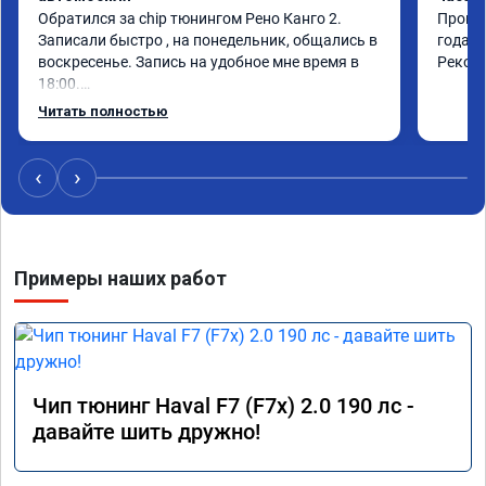
Обратился за chip тюнингом Рено Канго 2.

Прошив
Записали быстро , на понедельник, общались в 
года. 
воскресенье. Запись на удобное мне время в 
Реком
18:00.

Работу выполнили за 30 минут, качественно, 
Читать полностью
эффектом доволен. Спасибо 🤝
‹
›
Примеры наших работ
Чип тюнинг Haval F7 (F7x) 2.0 190 лс -
давайте шить дружно!