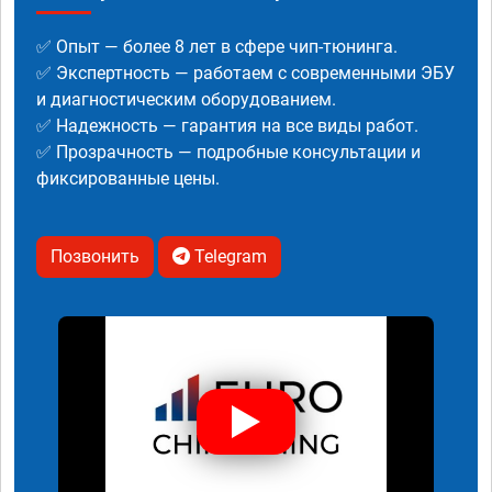
✅ Опыт — более 8 лет в сфере чип-тюнинга.
✅ Экспертность — работаем с современными ЭБУ
и диагностическим оборудованием.
✅ Надежность — гарантия на все виды работ.
✅ Прозрачность — подробные консультации и
фиксированные цены.
Позвонить
Telegram