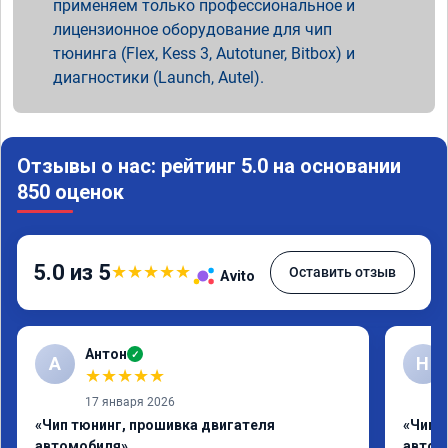
применяем только профессиональное и
лицензионное оборудование для чип
тюнинга (Flex, Kess 3, Autotuner, Bitbox) и
диагностики (Launch, Autel).
Отзывы о нас: рейтинг 5.0 на основании
850 оценок
5.0 из 5
★
★
★
★
★
Оставить отзыв
Avito
Антон
✓
А
Н
★
★
★
★
★
17 января 2026
«Чип тюнинг, прошивка двигателя
«Чип 
автомобиля»
автом