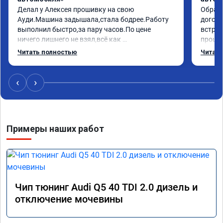
Делал у Алексея прошивку на свою 
Обрати
Ауди.Машина задышала,стала бодрее.Работу 
догово
выполнил быстро,за пару часов.По цене 
встрет
ничего лишнего не взял,всё как 
прошил
договаривались заранее.После работы 
Арман 
Читать полностью
Читать
возникали вопросы,всегда консультировал и 
летела
был на связи.Теперь знаю,куда ехать в случае 
Арману
поломки авто.Однозначно рекомендую 
машина
‹
›
Алексея как грамотного специалиста!
вам!!!!!
Примеры наших работ
Чип тюнинг Audi Q5 40 TDI 2.0 дизель и
отключение мочевины