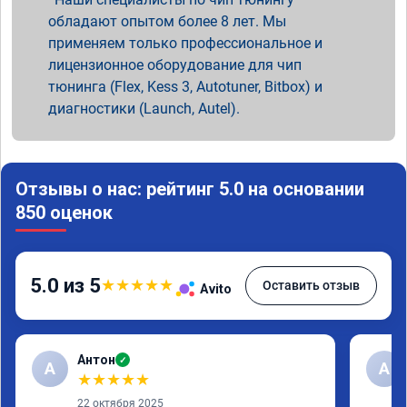
обладают опытом более 8 лет. Мы
применяем только профессиональное и
лицензионное оборудование для чип
тюнинга (Flex, Kess 3, Autotuner, Bitbox) и
диагностики (Launch, Autel).
Отзывы о нас: рейтинг 5.0 на основании
850 оценок
5.0 из 5
★
★
★
★
★
Оставить отзыв
Avito
Антон
✓
А
A
★
★
★
★
★
22 октября 2025