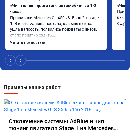
«Чип тюнинг двигателя автомобиля за 1-2
«Чип 
часа»
Принял
быстро
Прошивали Mercedes GL 450 v8. Евро 2 + stage 
ощутим
1. В итоге машина поехала, как мне нужно: 
ушла валкость, появились подхваты с низов, 
стало приятно ездить.

Одни из лучших трат, в авто! 🔥
Читать полностью
‹
›
Примеры наших работ
Отключение системы AdBlue и чип
тюнинг двигателя Stage 1 на Mercedes