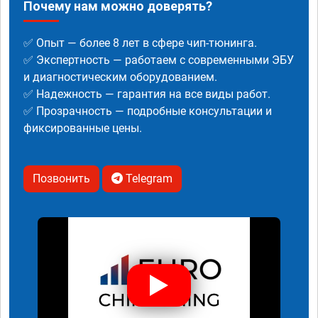
Почему нам можно доверять?
✅ Опыт — более 8 лет в сфере чип-тюнинга.
✅ Экспертность — работаем с современными ЭБУ
и диагностическим оборудованием.
✅ Надежность — гарантия на все виды работ.
✅ Прозрачность — подробные консультации и
фиксированные цены.
Позвонить
Telegram