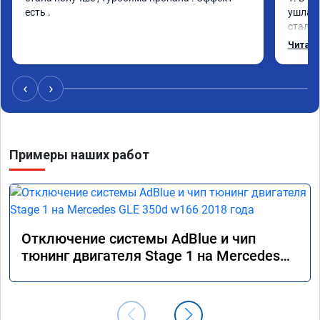
есть .
ушла в
стало 
Одни и
Читать
‹
›
Примеры наших работ
Отключение системы AdBlue и чип
тюнинг двигателя Stage 1 на Mercedes
GLE 350d w166 2018 года