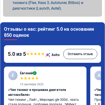
тюнинга (Flex, Kess 3, Autotuner, Bitbox) и
диагностики (Launch, Autel).
Отзывы о нас: рейтинг 5.0 на основании
850 оценок
5.0 из 5
★
★
★
★
★
Оставить отзыв
Avito
Евгений
✓
Е
А
★
★
★
★
★
13 сентября 2025
«Чип тюнинг и прошивка двигателя
«Чип 
автомобиля»
часа»
Чип тюнинг ,, Лайт ,, Мерседес gle 300d… ехать 
Прошив
стала получше , турбояма пропала . Эффект 
1. В и