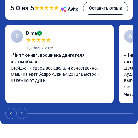
5.0 из 5
★
★
★
★
★
Оставить отзыв
Avito
Dima
✓
D
А
★
★
★
★
★
1 декабря 2025
«Чип тюнинг, прошивка двигателя
«Чип 
автомобиля»
автом
Стейдж1 и евро2 все сделали качественно. 
Делал 
Машина едет бодро Ауди а4 2012г Быстро и 
Ауди.М
надежно от души
выполн
ничего
догова
Читать
возник
был на
поломк
‹
›
Алексе