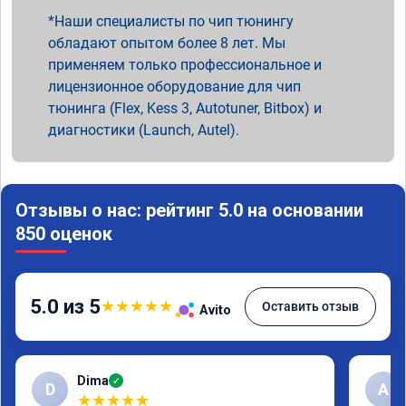
Наши специалисты по чип тюнингу
обладают опытом более 8 лет. Мы
применяем только профессиональное и
лицензионное оборудование для чип
тюнинга (Flex, Kess 3, Autotuner, Bitbox) и
диагностики (Launch, Autel).
Отзывы о нас: рейтинг 5.0 на основании
850 оценок
5.0 из 5
★
★
★
★
★
Оставить отзыв
Avito
Dima
✓
D
А
★
★
★
★
★