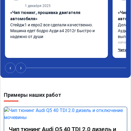
1 декабря 2025
«Чип тюнинг, прошивка двигателя
«Чип 
автомобиля»
автом
Стейдж1 и евро2 все сделали качественно. 
Делал 
Машина едет бодро Ауди а4 2012г Быстро и 
Ауди.М
надежно от души
выполн
ничего
догова
Читать
возник
был на
поломк
‹
›
Алексе
Примеры наших работ
Чип тюнинг Audi Q5 40 TDI 2.0 дизель и