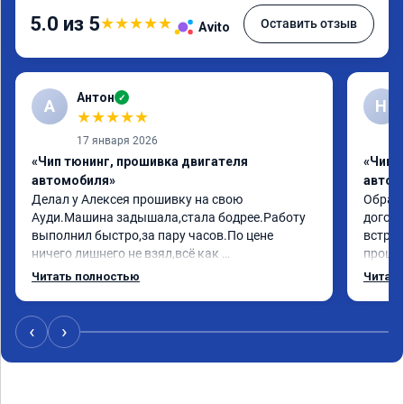
5.0 из 5
★
★
★
★
★
Оставить отзыв
Avito
Антон
✓
А
Н
★
★
★
★
★
17 января 2026
«Чип тюнинг, прошивка двигателя
«Чип 
автомобиля»
автом
Делал у Алексея прошивку на свою 
Обрати
Ауди.Машина задышала,стала бодрее.Работу 
догово
выполнил быстро,за пару часов.По цене 
встрет
ничего лишнего не взял,всё как 
прошил
договаривались заранее.После работы 
Арман 
Читать полностью
Читать
возникали вопросы,всегда консультировал и 
летела
был на связи.Теперь знаю,куда ехать в случае 
Арману
поломки авто.Однозначно рекомендую 
машина
‹
›
Алексея как грамотного специалиста!
вам!!!!!