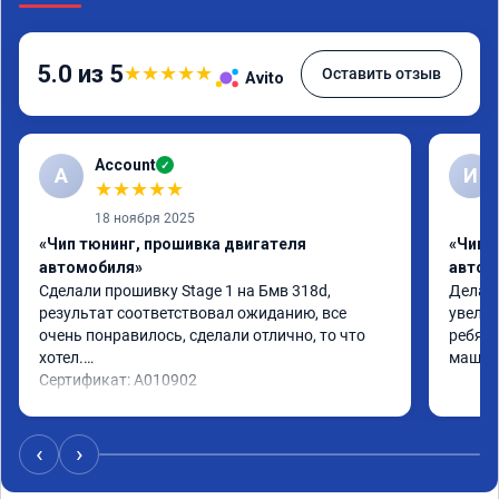
5.0 из 5
★
★
★
★
★
Оставить отзыв
Avito
Account
✓
A
И
★
★
★
★
★
18 ноября 2025
«Чип тюнинг, прошивка двигателя
«Чип 
автомобиля»
автом
Сделали прошивку Stage 1 на Бмв 318d, 
Делали
результат соответствовал ожиданию, все 
увелич
очень понравилось, сделали отлично, то что 
ребята
хотел.

машина
Сертификат: A010902
‹
›