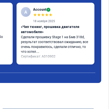
Account
✓
A
★
★
★
★
★
18 ноября 2025
«Чип тюнинг, прошивка двигателя
«Чи
автомобиля»
авт
бо
Сделали прошивку Stage 1 на Бмв 318d, 
Дел
результат соответствовал ожиданию, все 
уве
очень понравилось, сделали отлично, то 
реб
что хотел.

маш
Сертификат: A010902