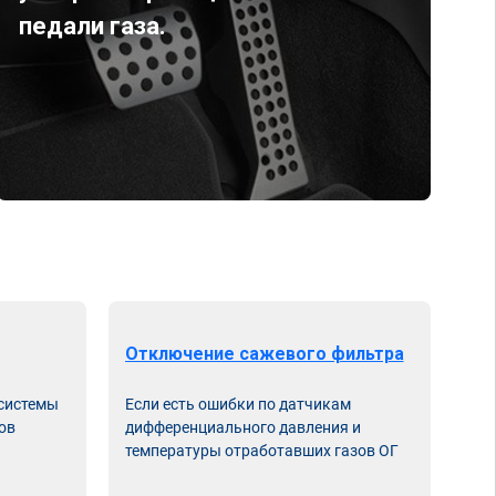
педали газа.
Отключение сажевого фильтра
От
 системы
Если есть ошибки по датчикам
Впу
ов
дифференциального давления и
неи
температуры отработавших газов ОГ