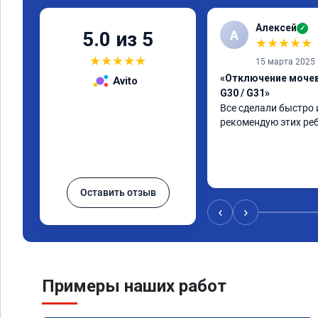
Алексей
✓
А
5.0 из 5
★
★
★
★
★
★
★
★
★
★
15 марта 2025
«Отключение мочев
Avito
G30 / G31»
Все сделали быстро 
рекомендую этих ре
Оставить отзыв
‹
›
Примеры наших работ