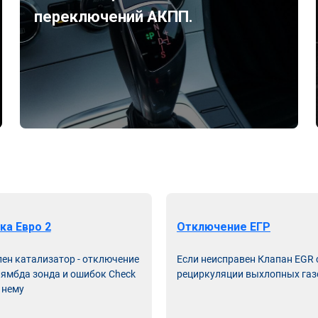
переключений АКПП.
ка Евро 2
Отключение ЕГР
лен катализатор - отключение
Если неисправен Клапан EGR
лямбда зонда и ошибок Check
рециркуляции выхлопных газ
 нему