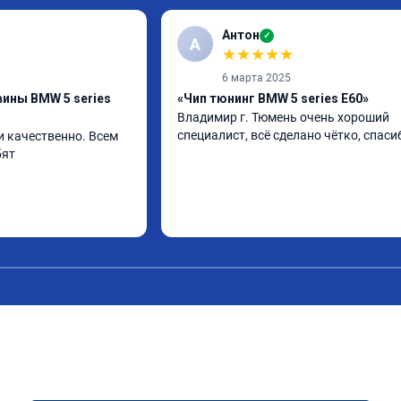
Антон
✓
А
★
★
★
★
★
6 марта 2025
ины BMW 5 series
«Чип тюнинг BMW 5 series E60»
Владимир г. Тюмень очень хороший 
специалист, всё сделано чётко, спаси
и качественно. Всем 
бят