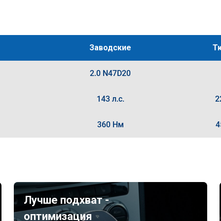
Заводские
Т
2.0 N47D20
143 л.с.
2
360 Нм
4
Лучше подхват -
оптимизация