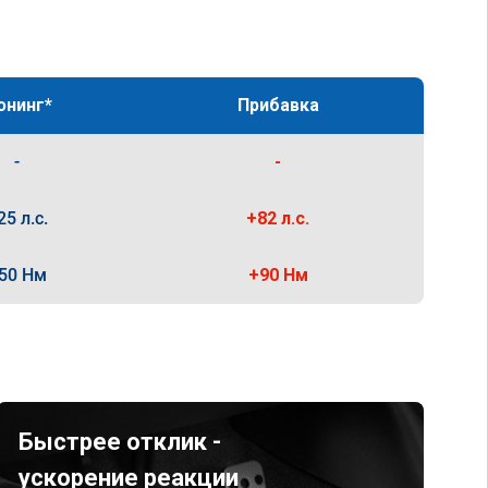
юнинг*
Прибавка
-
-
25 л.с.
+82 л.с.
50 Нм
+90 Нм
Быстрее отклик -
ускорение реакции