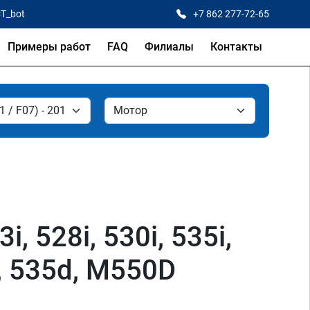
CT_bot
+7 862 277-72-65
Примеры работ
FAQ
Филиалы
Контакты
, 528i, 530i, 535i,
d, 535d, M550D