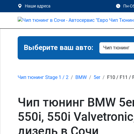
Наши адреса
Пн-Сб
Выберите ваш авто:
Чип тюнинг Stage 1 / 2
BMW
5er
F10 / F11 / 
Чип тюнинг BMW 5er F1
550i, 550i Valvetroni
дизель в Сочи