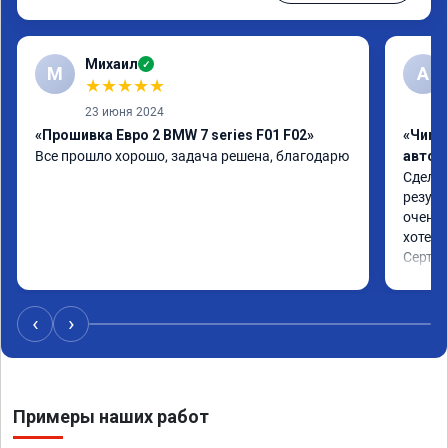
Михаил
✓
М
A
★
★
★
★
★
23 июня 2024
«Прошивка Евро 2 BMW 7 series F01 F02»
«Чип 
Все прошло хорошо, задача решена, благодарю
автом
Сделал
резуль
очень 
хотел.

Сертиф
‹
›
Примеры наших работ