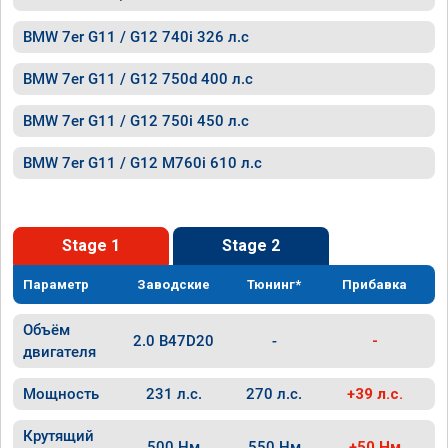
BMW 7er G11 / G12 740i 326 л.с
BMW 7er G11 / G12 750d 400 л.с
BMW 7er G11 / G12 750i 450 л.с
BMW 7er G11 / G12 M760i 610 л.с
Stage 1
Stage 2
Параметр
Заводские
Тюнинг*
Прибавка
Объём
2.0 B47D20
-
-
двигателя
Мощность
231 л.с.
270 л.с.
+39 л.с.
Крутящий
500 Нм
550 Нм
+50 Нм