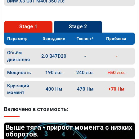
BMW X3 G01 M40i 360 л.с
Stage 1
Stage 2
Параметр
Заводские
Тюнинг*
Прибавка
Объём
2.0 B47D20
-
-
двигателя
Мощность
190 л.с.
240 л.с.
+50 л.с.
Крутящий
400 Нм
470 Нм
+70 Нм
момент
Включено в стоимость:
Выше тяга - прирост момента с низких
оборотов.