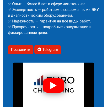
✅ Опыт — более 8 лет в сфере чип-тюнинга.
✅ Экспертность — работаем с современными ЭБУ
и диагностическим оборудованием.
✅ Надежность — гарантия на все виды работ.
✅ Прозрачность — подробные консультации и
фиксированные цены.
Позвонить
Telegram