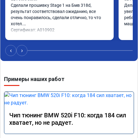
Сделали прошивку Stage 1 на Бмв 318d, 
Делали
результат соответствовал ожиданию, все 
увелич
очень понравилось, сделали отлично, то что 
ребята
хотел.

машина
Сертификат: A010902
‹
›
Примеры наших работ
Чип тюнинг BMW 520i F10: когда 184 сил
хватает, но не радует.