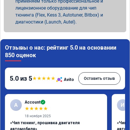
применяем только профессиональное и
лицензионное оборудование для чип
тюнинга (Flex, Kess 3, Autotuner, Bitbox) и
диагностики (Launch, Autel).
Отзывы о нас: рейтинг 5.0 на основании
850 оценок
5.0 из 5
★
★
★
★
★
Оставить отзыв
Avito
Account
✓
A
И
★
★
★
★
★
18 ноября 2025
«Чип тюнинг, прошивка двигателя
«Чип 
автомобиля»
автом