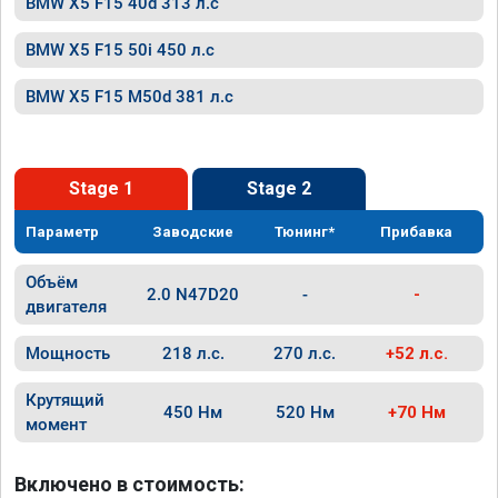
BMW X5 F15 40d 313 л.с
BMW X5 F15 50i 450 л.с
BMW X5 F15 M50d 381 л.с
Stage 1
Stage 2
Параметр
Заводские
Тюнинг*
Прибавка
Объём
2.0 N47D20
-
-
двигателя
Мощность
218 л.с.
270 л.с.
+52 л.с.
Крутящий
450 Нм
520 Нм
+70 Нм
момент
Включено в стоимость: