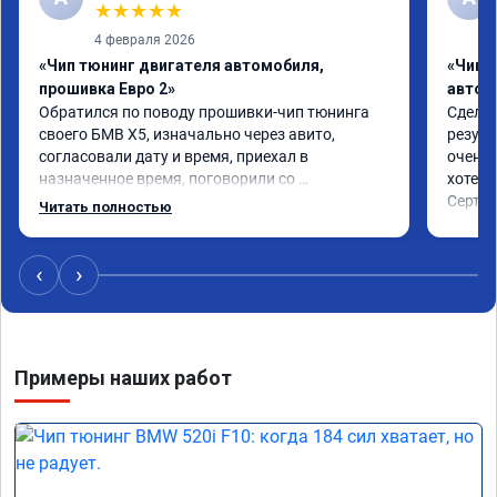
★
★
★
★
★
4 февраля 2026
«Чип тюнинг двигателя автомобиля,
«Чип 
прошивка Евро 2»
автом
Обратился по поводу прошивки-чип тюнинга 
Сделал
своего БМВ Х5, изначально через авито, 
резуль
согласовали дату и время, приехал в 
очень 
назначенное время, поговорили со 
хотел.

специалистом, друг-друга поняли, озвучили 
Сертиф
Читать полностью
время работ 3/4 часа, по факту позвонили чуть 
ранее заявленного времени, приехал за авто, 
забрал. Раскрыть потенциал прошивки по 
‹
›
городу в полном объёме возможности нет, но 
то, что есть изменения -в лучшую сторону, 
ощущается. Благодарю за оказанную услугу.
Примеры наших работ