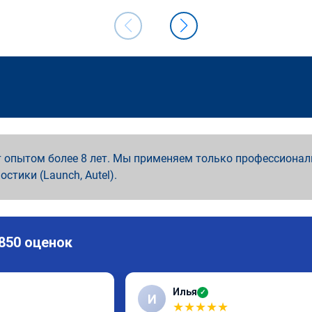
 опытом более 8 лет. Мы применяем только профессионал
ностики (Launch, Autel).
 850 оценок
Илья
✓
И
★
★
★
★
★