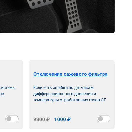
Отключение сажевого фильтра
От
 системы
Если есть ошибки по датчикам
Впу
ов
дифференциального давления и
неи
температуры отработавших газов ОГ
9800 ₽
1000 ₽
98