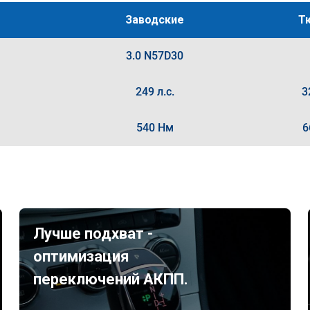
Заводские
Т
3.0 N57D30
249 л.с.
3
540 Нм
6
Лучше подхват -
оптимизация
переключений АКПП.