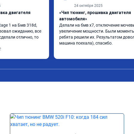
5
24 октября 2025
ивка двигателя
«Чип тюнинг, прошивка двигателя
автомобиля»
ge 1 на Бмв 318d, 
Делали на бмв х7, отключение мочеви
вовал ожиданию, все 
увеличение мощности. Были моменты,
делали отлично, то 
ребята решили их. Результатом довол
машина поехала), спасибо.
2