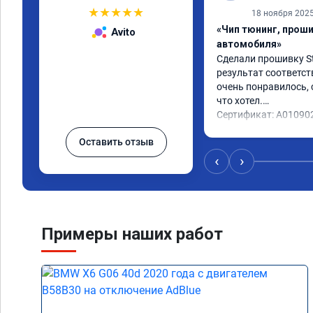
★
★
★
★
★
18 ноября 202
«Чип тюнинг, прош
Avito
автомобиля»
Сделали прошивку Sta
результат соответст
очень понравилось, с
что хотел.

Сертификат: A01090
Оставить отзыв
‹
›
Примеры наших работ