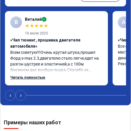
Виталий
✓
В
А
★
★
★
★
★
10 июля 2025
«Чип тюнинг, прошивка двигателя
«Чип 
автомобиля»
Все от
мастер
Всем советую!!!Очень крутая штука,прошил 
динами
Форд s-max 2.3,двигателю стало легче,едет на 
Реком
разгон шустрее и эластичней,а с 100м 
бензином дак вообще пушка.Спасибо за 
работу,за эмоции.Желаю здоровья,развития и 
Читать полностью
процветания.Отдельно спасибо за сертификат-
скидку,буду рекомендовать друзьям и 
знакомым.
‹
›
Примеры наших работ