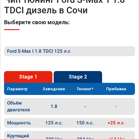
TDCI дизель в Сочи
Выберите свою модель:
Ford S-Max I 1.8 TDCI 125 л.с
Stage 1
Stage 2
Параметр
Заводские
Тюнинг*
Прибавка
Объём
1.8
-
-
двигателя
Мощность
125 л.с.
150 л.с.
+25 л.с.
Крутящий