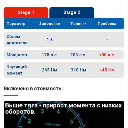
Stage 1
Stage 2
Параметр
Заводские
Тюнинг*
Прибавка
Объём
1.6
-
-
двигателя
Мощность
178 л.с.
208 л.с.
+30 л.с.
Крутящий
265 Нм
310 Нм
+45 Нм
момент
Включено в стоимость:
Выше тяга - прирост момента с низких
оборотов.