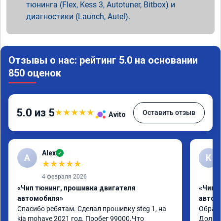
тюнинга (Flex, Kess 3, Autotuner, Bitbox) и
диагностики (Launch, Autel).
Отзывы о нас: рейтинг 5.0 на основании
850 оценок
5.0 из 5
★
★
★
★
★
Оставить отзыв
Avito
Alex
✓
A
К
★
★
★
★
★
4 февраля 2026
«Чип тюнинг, прошивка двигателя
«Чип 
автомобиля»
автом
Спасибо ребятам. Сделал прошивку steg 1, на 
Обрати
kia mohave 2021 год. Пробег 99000.Что 
Долго 