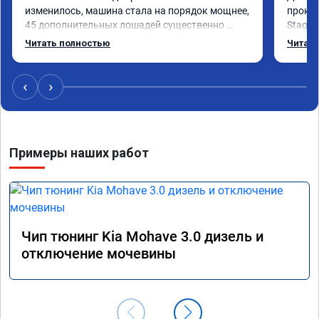
изменилось, машина стала на порядок мощнее, 
прокон
45 дополнительных лошадей существенно 
Stage 
чувствуется и соответственно крутящего 
с сохр
Читать полностью
Читать
момента. Значительно упал расход, был в 
Машина
среднем 15 город, уже три дня катаюсь, держит 
получи
12-12.5. Коробка перестала подпинывать при 
прибав
‹
›
наборе скорости. Педаль газа более 
обгоны
отзывчевее. В целом, я очень доволен.!
понра
прошив
похоже
Примеры наших работ
прошив
эконом
сэконо
давать
прошив
Рекоме
Чип тюнинг Kia Mohave 3.0 дизель и
А0110
отключение мочевины