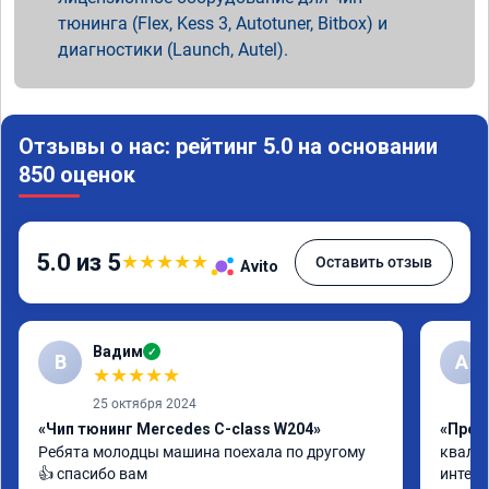
тюнинга (Flex, Kess 3, Autotuner, Bitbox) и
диагностики (Launch, Autel).
Отзывы о нас: рейтинг 5.0 на основании
850 оценок
5.0 из 5
★
★
★
★
★
Оставить отзыв
Avito
Вадим
✓
В
А
★
★
★
★
★
25 октября 2024
«Чип тюнинг Mercedes C-class W204»
«Прош
Ребята молодцы машина поехала по другому 
квалиф
👍 спасибо вам
интелл