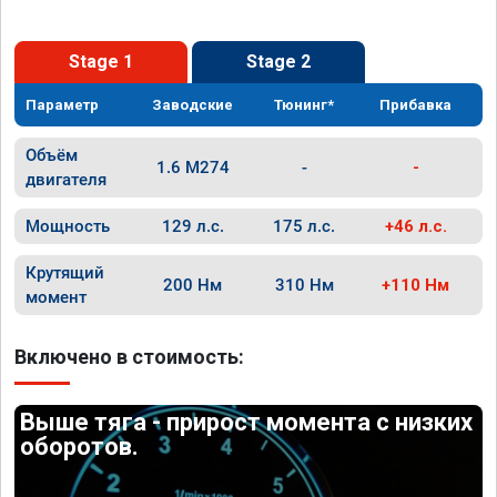
Stage 1
Stage 2
Параметр
Заводские
Тюнинг*
Прибавка
Объём
1.6 M274
-
-
двигателя
Мощность
129 л.с.
175 л.с.
+46 л.с.
Крутящий
200 Нм
310 Нм
+110 Нм
момент
Включено в стоимость:
Выше тяга - прирост момента с низких
оборотов.