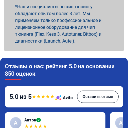
Наши специалисты по чип тюнингу
обладают опытом более 8 лет. Мы
применяем только профессиональное и
лицензионное оборудование для чип
тюнинга (Flex, Kess 3, Autotuner, Bitbox) и
диагностики (Launch, Autel).
Отзывы о нас: рейтинг 5.0 на основании
850 оценок
5.0 из 5
★
★
★
★
★
Оставить отзыв
Avito
Антон
✓
А
A
★
★
★
★
★