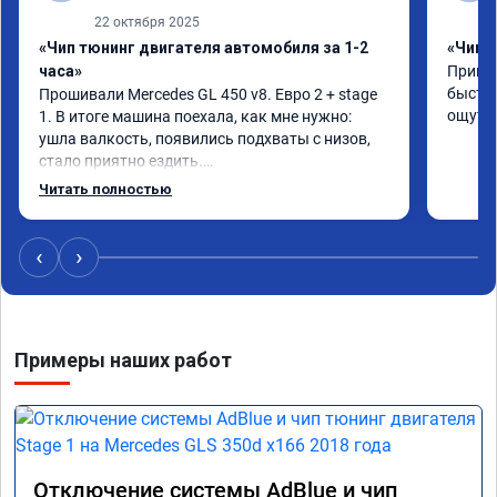
22 октября 2025
«Чип тюнинг двигателя автомобиля за 1-2
«Чип 
часа»
Принял
быстро
Прошивали Mercedes GL 450 v8. Евро 2 + stage 
ощутим
1. В итоге машина поехала, как мне нужно: 
ушла валкость, появились подхваты с низов, 
стало приятно ездить.

Одни из лучших трат, в авто! 🔥
Читать полностью
‹
›
Примеры наших работ
Отключение системы AdBlue и чип