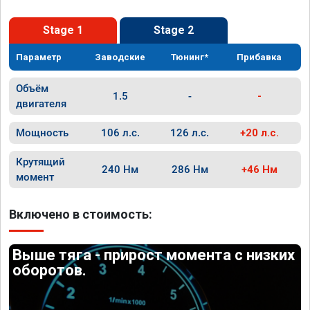
Stage 1
Stage 2
Параметр
Заводские
Тюнинг*
Прибавка
Объём
1.5
-
-
двигателя
Мощность
106 л.с.
126 л.с.
+20 л.с.
Крутящий
240 Нм
286 Нм
+46 Нм
момент
Включено в стоимость:
Выше тяга - прирост момента с низких
оборотов.