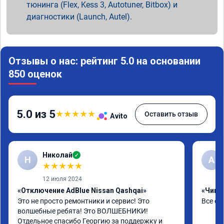
тюнинга (Flex, Kess 3, Autotuner, Bitbox) и
диагностики (Launch, Autel).
Отзывы о нас: рейтинг 5.0 на основании
850 оценок
5.0 из 5
★
★
★
★
★
Оставить отзыв
Avito
Николай
✓
Н
А
★
★
★
★
★
12 июля 2024
«Отключение AdBlue Nissan Qashqai»
«Чип т
Это не просто ремонтники и сервис! Это 
Все сд
волшебные ребята! Это ВОЛШЕБНИКИ!

Отдельное спасибо Георгию за поддержку и 