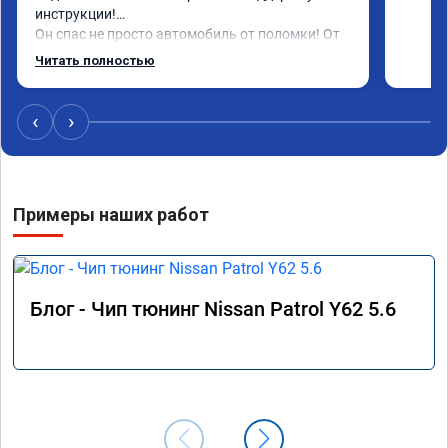
инструкции!

Он спас не просто автомобиль от поломки! От 
его спас одну человеческую душу!

Читать полностью
Низкий поклон до земли Георгию и его 
команде!

Если бы можно поставить миллион звезд я бы 
‹
›
это с удовольствием сделал!

Спасибо!

Спасибо!

Спасибо!

Примеры наших работ
Храни Вас Бог!
Блог - Чип тюнинг Nissan Patrol Y62 5.6