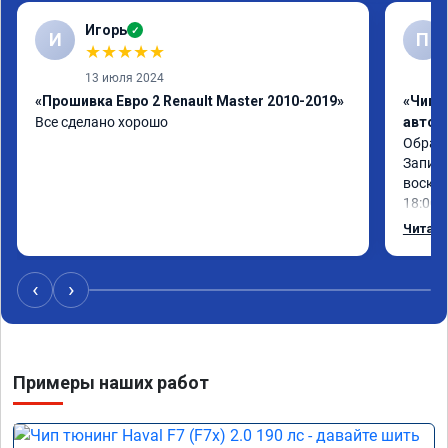
Игорь
✓
И
П
★
★
★
★
★
13 июля 2024
«Прошивка Евро 2 Renault Master 2010-2019»
«Чип 
Все сделано хорошо
автом
Обрати
Записа
воскре
18:00.

Работу
Читать
эффект
‹
›
Примеры наших работ