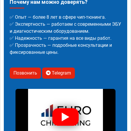
Почему нам можно доверять?
✅ Опыт — более 8 лет в сфере чип-тюнинга.
✅ Экспертность — работаем с современными ЭБУ
и диагностическим оборудованием.
✅ Надежность — гарантия на все виды работ.
✅ Прозрачность — подробные консультации и
фиксированные цены.
Позвонить
Telegram