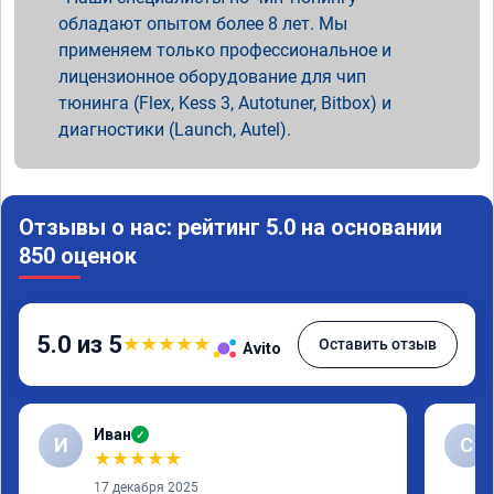
обладают опытом более 8 лет. Мы
применяем только профессиональное и
лицензионное оборудование для чип
тюнинга (Flex, Kess 3, Autotuner, Bitbox) и
диагностики (Launch, Autel).
Отзывы о нас: рейтинг 5.0 на основании
850 оценок
5.0 из 5
★
★
★
★
★
Оставить отзыв
Avito
Иван
✓
И
С
★
★
★
★
★
17 декабря 2025