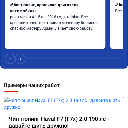
«Чип тюнинг, прошивка двигателя
«Чип т
автомобиля»
Все х
рено меган 4 1 5 dci 2018 год с adblue. Все 
сделали качестве отшивал мочевину большое 
спасибо мастеру Арману знает свою работу.
‹
›
Примеры наших работ
Чип тюнинг Haval F7 (F7x) 2.0 190 лс -
давайте шить дружно!