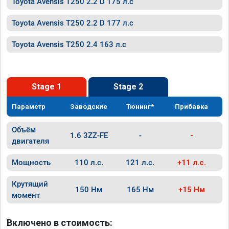
Toyota Avensis T250 2.2 D 175 л.с
Toyota Avensis T250 2.2 D 177 л.с
Toyota Avensis T250 2.4 163 л.с
Stage 1
Stage 2
Параметр
Заводские
Тюнинг*
Прибавка
Объём
1.6 3ZZ-FE
-
-
двигателя
Мощность
110 л.с.
121 л.с.
+11 л.с.
Крутящий
150 Нм
165 Нм
+15 Нм
момент
Включено в стоимость: