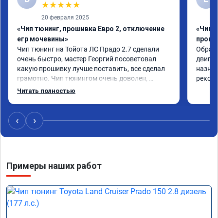
★
★
★
★
★
20 февраля 2025
«Чип тюнинг, прошивка Евро 2, отключение
«Чип 
егр мочевины»
проши
Чип тюнинг на Тойота ЛС Прадо 2.7 сделали 
Обрати
очень быстро, мастер Георгий посоветовал 
двигат
какую прошивку лучше поставить, все сделал 
назнач
грамотно. Чип тюнингом очень доволен, 
рекоме
машина ожила немного, отзыв на педаль газа 
Читать полностью
стал значительно лучше. Такое ощущение, что 
коробка даже стала работать лучше, пропали 
провалы. Расход топлива остался таким же, но 
‹
›
динамика улучшилась. Советую этот сервис 
всем. Спасибо!!!
Примеры наших работ