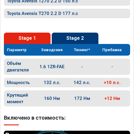
Toyota Avensis T270 2.2 D 150 л.с
Toyota Avensis T270 2.2 D 177 л.с
Stage 1
Stage 2
Параметр
Заводские
Тюнинг*
Прибавка
Объём
1.6 1ZR-FAE
-
-
двигателя
Мощность
132 л.с.
142 л.с.
+10 л.с.
Крутящий
160 Нм
172 Нм
+12 Нм
момент
Включено в стоимость: