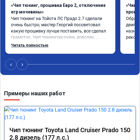
«Чип тюнинг, прошивка Евро 2, отключение
«Чип 
егр мочевины»
проши
Чип тюнинг на Тойота ЛС Прадо 2.7 сделали 
Обрати
очень быстро, мастер Георгий посоветовал 
двигат
какую прошивку лучше поставить, все сделал 
назнач
грамотно. Чип тюнингом очень доволен, 
рекоме
машина ожила немного, отзыв на педаль газа 
Читать полностью
стал значительно лучше. Такое ощущение, что 
коробка даже стала работать лучше, пропали 
провалы. Расход топлива остался таким же, но 
‹
›
динамика улучшилась. Советую этот сервис 
всем. Спасибо!!!
Примеры наших работ
Чип тюнинг Toyota Land Cruiser Prado 150
2.8 дизель (177 л.с.)