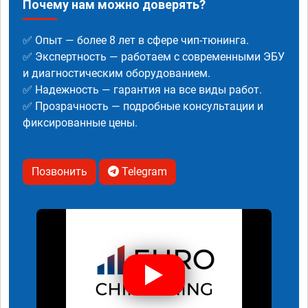
Почему нам можно доверять?
✅ Опыт — более 8 лет в сфере чип-тюнинга.
✅ Экспертность — работаем с современными ЭБУ
и диагностическим оборудованием.
✅ Надежность — гарантия на все виды работ.
✅ Прозрачность — подробные консультации и
фиксированные цены.
Позвонить
Telegram