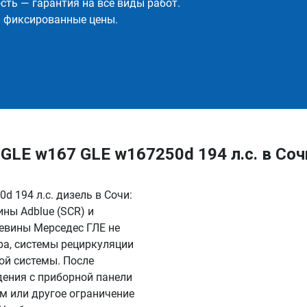
ть — гарантия на все виды работ.
и фиксированные цены.
LE w167 GLE w167250d 194 л.с. в Соч
 194 л.с. дизель в Сочи:
ны Adblue (SCR) и
евины Мерседес ГЛЕ не
ра, системы рециркуляции
ой системы. После
дения с приборной панели
км или другое ограничение