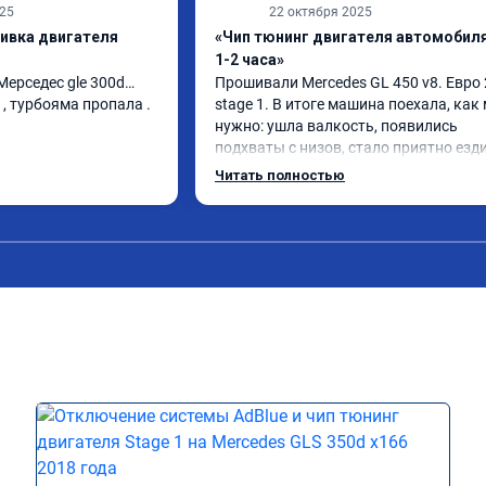
025
22 октября 2025
шивка двигателя
«Чип тюнинг двигателя автомобиля
1-2 часа»
 Мерседес gle 300d… 
Прошивали Mercedes GL 450 v8. Евро 2
, турбояма пропала . 
stage 1. В итоге машина поехала, как 
нужно: ушла валкость, появились 
подхваты с низов, стало приятно езди
Одни из лучших трат, в авто! 🔥
Читать полностью