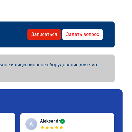
Записаться
Задать вопрос
ьное и лицензионное оборудование для чип
Aleksandr
✓
A
А
★
★
★
★
★