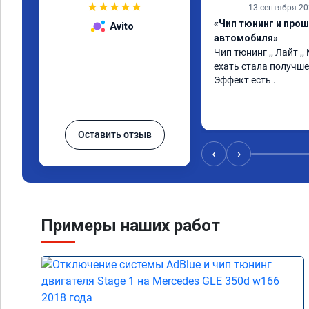
★
★
★
★
★
13 сентября 2
«Чип тюнинг и про
Avito
автомобиля»
Чип тюнинг ,, Лайт ,,
ехать стала получше 
Эффект есть .
Оставить отзыв
‹
›
Примеры наших работ