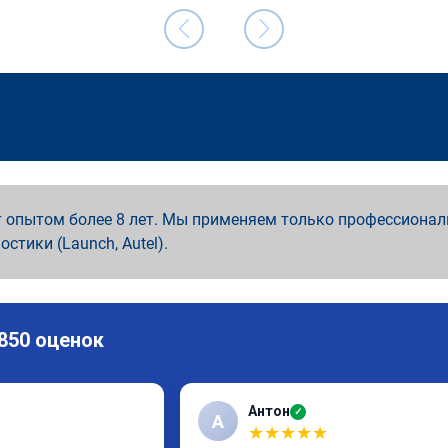
 опытом более 8 лет. Мы применяем только профессионал
ностики (Launch, Autel).
 850 оценок
Антон
✓
А
★
★
★
★
★