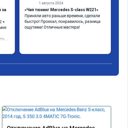
1 августа 2024
 за
«Чип тюнинг Mercedes S-class W221»
«Пр
Приняли авто раньше времени, сделали 
Дол
быстро! Проехал, понравилось, разница 
реж
 + 
ощутима! Отличные мастера!
ока
мне 
кат
воп
ть.

нес
Чит
зад