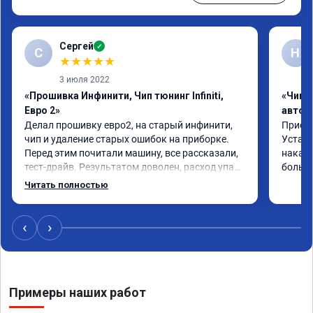
Сергей
✓
С
Н
★
★
★
★
★
3 июля 2022
«Прошивка Инфинити, Чип тюнинг Infiniti,
«Чип 
Евро 2»
автом
Делал прошивку евро2, на старый инфинити, 
Приеха
чип и удаление старых ошибок на приборке. 
Устано
Перед этим почитали машину, все рассказали, 
накат 
тест-драйв. Результатом доволен, расход упал, 
большо
машина стала еще чуть бодрее)
Читать полностью
‹
›
Примеры наших работ