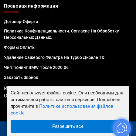
Правовая информация
Договор-Оферта
Политика Конфиденциальности. Согласие На Обработку
Персональных Данных.
Формы Оплаты
Удаление Сажевого Фильтра На Турбо Дизеле TDI
Чип Тюнинг BMW После 2020.06
Заказать Звонок
ИП Смирнов Георгий Павлович. ИНН 781302555843,
Сайт использует файлы cookie. Они необходимы для
ОГРНИП 324470400032610
оптимальной работы сайтов и сервисов. Подробнее
прочитайте в
Политике использования файлов
cookie
Разрешить все
© 2010 - 2026 Чип тюнинг в Сочи - Автосервис "Евро
Чип Тюнинг"