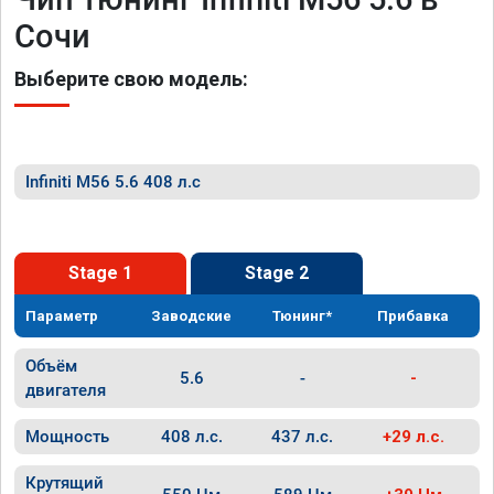
Сочи
Выберите свою модель:
Infiniti M56 5.6 408 л.с
Stage 1
Stage 2
Параметр
Заводские
Тюнинг*
Прибавка
Объём
5.6
-
-
двигателя
Мощность
408 л.с.
437 л.с.
+29 л.с.
Крутящий