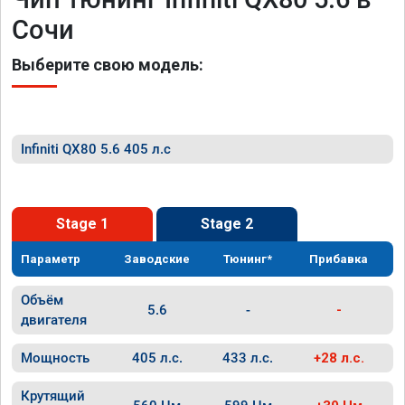
Сочи
Выберите свою модель:
Infiniti QX80 5.6 405 л.с
Stage 1
Stage 2
Параметр
Заводские
Тюнинг*
Прибавка
Объём
5.6
-
-
двигателя
Мощность
405 л.с.
433 л.с.
+28 л.с.
Крутящий