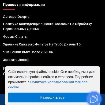
Правовая информация
Договор-Оферта
Политика Конфиденциальности. Согласие На Обработку
Персональных Данных.
Формы Оплаты
Удаление Сажевого Фильтра На Турбо Дизеле TDI
Чип Тюнинг BMW После 2020.06
Заказать Звонок
ИП Смирнов Георгий Павлович. ИНН 781302555843,
Сайт использует файлы cookie. Они необходимы для
ОГРНИП 324470400032610
оптимальной работы сайтов и сервисов. Подробнее
прочитайте в
Политике использования файлов
cookie
Разрешить все
© 2010 - 2026 Чип тюнинг в Сочи - Автосервис "Евро
Чип Тюнинг"