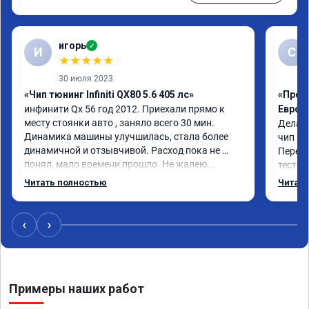
игорь
✓
И
С
★
★
★
★
★
30 июля 2023
«Чип тюнинг Infiniti QX80 5.6 405 лс»
«Проши
инфинити Qx 56 год 2012. Приехали прямо к 
Евро 2
месту стоянки авто , заняло всего 30 мин. 
Делал 
Динамика машины улучшилась, стала более 
чип и 
динамичной и отзывчивой. Расход пока не 
Перед 
понял, мало времени прошло. Не жалею...
тест-д
машина
Читать полностью
Читать
‹
›
Примеры наших работ