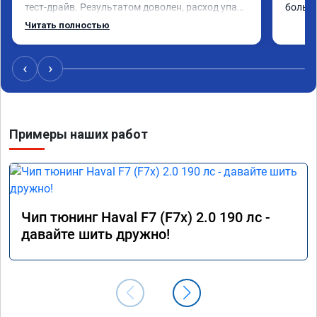
тест-драйв. Результатом доволен, расход упал, 
большо
машина стала еще чуть бодрее)
Читать полностью
‹
›
Примеры наших работ
Чип тюнинг Haval F7 (F7x) 2.0 190 лс -
давайте шить дружно!