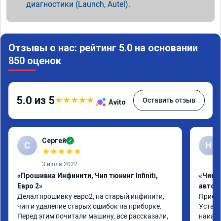
диагностики (Launch, Autel).
Отзывы о нас: рейтинг 5.0 на основании
850 оценок
5.0 из 5
★
★
★
★
★
Оставить отзыв
Avito
Сергей
✓
С
Н
★
★
★
★
★
3 июля 2022
«Прошивка Инфинити, Чип тюнинг Infiniti,
«Чип 
Евро 2»
автом
Делал прошивку евро2, на старый инфинити, 
Приеха
чип и удаление старых ошибок на приборке. 
Устано
Перед этим почитали машину, все рассказали, 
накат 