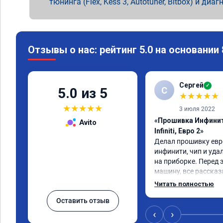
тюнинга (Flex, Kess 3, Autotuner, Bitbox) и диаг
Отзывы о нас: рейтинг 5.0 на основании
Сергей
✓
С
5.0 из 5
★
★
★
★
★
★
★
★
★
★
3 июля 2022
«Прошивка Инфинит
Avito
Infiniti, Евро 2»
Делал прошивку евро
инфинити, чип и уда
на приборке. Перед 
машину, все рассказа
Результатом доволен,
Читать полностью
машина стала еще чу
Оставить отзыв
‹
›