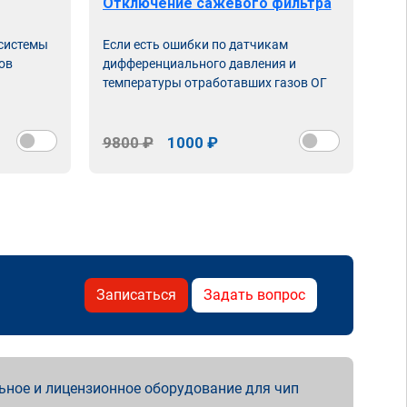
Отключение сажевого фильтра
От
 системы
Если есть ошибки по датчикам
Впу
ов
дифференциального давления и
неи
температуры отработавших газов ОГ
9800 ₽
1000 ₽
98
Записаться
Задать вопрос
ьное и лицензионное оборудование для чип