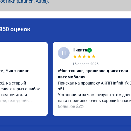
ностики (Launch, Autel).
 850 оценок
Никита
✓
Н
★
★
★
★
★
15 апреля 2025
и, Чип тюнинг
«Чип тюнинг, прошивка двигателя
автомобиля»
2, на старый 
Приехал на прошивку АКПП Infiniti fx 3
ление старых ошибок 
s51

этим почитали 
Установили за час , результатом довол
ли, тест-драйв. 
накат появился очень хороший, спаси
 расход упал, 
большое 👍🤝
ть бодрее)