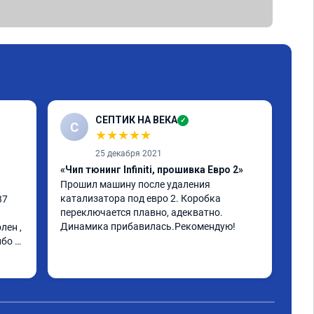
СЕПТИК НА ВЕКА
✓
С
★
★
★
★
★
25 декабря 2021
«Чип тюнинг Infiniti, прошивка Евро 2»
«Чи
Прошил машину после удаления 
инф
катализатора под евро 2. Коробка 
к м
7 
переключается плавно, адекватно. 
мин
Динамика прибавилась.Рекомендую!
ста
ен , 
Рас
бо 
про
Чит