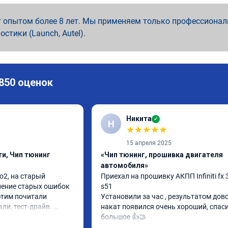
 опытом более 8 лет. Мы применяем только профессионал
ностики (Launch, Autel).
 850 оценок
Никита
✓
Н
★
★
★
★
★
15 апреля 2025
и, Чип тюнинг
«Чип тюнинг, прошивка двигателя
автомобиля»
2, на старый 
Приехал на прошивку АКПП Infiniti fx 3
ление старых ошибок 
s51

этим почитали 
Установили за час , результатом довол
ли, тест-драйв. 
накат появился очень хороший, спаси
 расход упал, 
большое 👍🤝
ть бодрее)