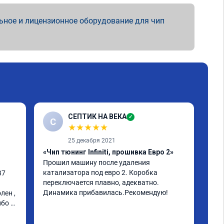
ьное и лицензионное оборудование для чип
СЕПТИК НА ВЕКА
✓
С
★
★
★
★
★
25 декабря 2021
«Чип тюнинг Infiniti, прошивка Евро 2»
«Чи
Прошил машину после удаления 
инф
катализатора под евро 2. Коробка 
к м
7 
переключается плавно, адекватно. 
мин
Динамика прибавилась.Рекомендую!
ста
ен , 
Рас
бо 
про
Чит