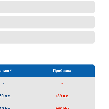
юнинг*
Прибавка
-
-
50 л.с.
+39 л.с.
10 Нм
+60 Нм