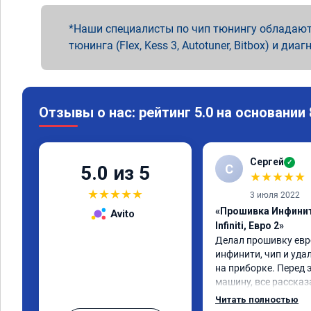
Наши специалисты по чип тюнингу обладают
тюнинга (Flex, Kess 3, Autotuner, Bitbox) и диаг
Отзывы о нас: рейтинг 5.0 на основании
Сергей
✓
С
5.0 из 5
★
★
★
★
★
★
★
★
★
★
3 июля 2022
«Прошивка Инфинит
Avito
Infiniti, Евро 2»
Делал прошивку евро
инфинити, чип и уда
на приборке. Перед 
машину, все рассказа
Результатом доволен,
Читать полностью
машина стала еще чу